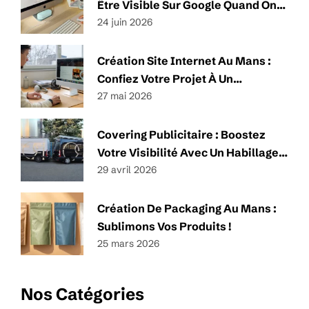
Être Visible Sur Google Quand On
Est Une TPE Ou Une PME ?
24 juin 2026
Création Site Internet Au Mans :
Confiez Votre Projet À Un
Spécialiste
27 mai 2026
Covering Publicitaire : Boostez
Votre Visibilité Avec Un Habillage
Impactant Et Sur-Mesure
29 avril 2026
Création De Packaging Au Mans :
Sublimons Vos Produits !
25 mars 2026
Nos Catégories