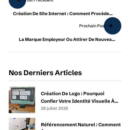
de
Post Précédent
l’article
Création De Site Internet : Comment Procède
Réulys ?
Prochain Post
La Marque Employeur Ou Attirer De Nouveaux
Collaborateurs
Nos Derniers Articles
Création De Logo : Pourquoi
Confier Votre Identité Visuelle À
Un Professionnel ?
29 juillet 2026
Référencement Naturel : Comment