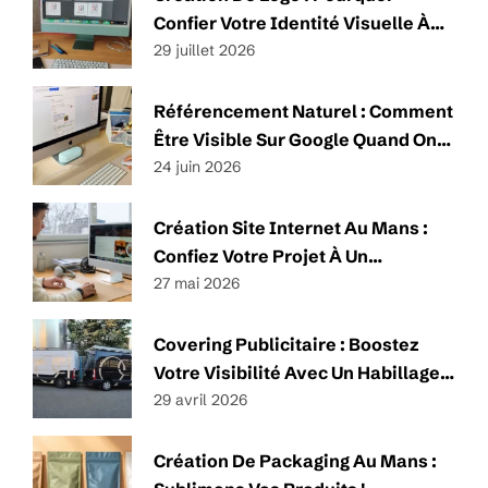
Confier Votre Identité Visuelle À
Un Professionnel ?
29 juillet 2026
Référencement Naturel : Comment
Être Visible Sur Google Quand On
Est Une TPE Ou Une PME ?
24 juin 2026
Création Site Internet Au Mans :
Confiez Votre Projet À Un
Spécialiste
27 mai 2026
Covering Publicitaire : Boostez
Votre Visibilité Avec Un Habillage
Impactant Et Sur-Mesure
29 avril 2026
Création De Packaging Au Mans :