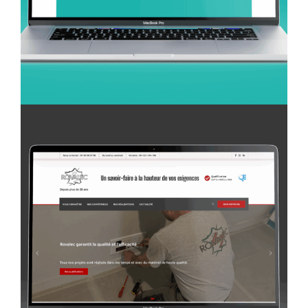
Création Web
H48 Serrurerie