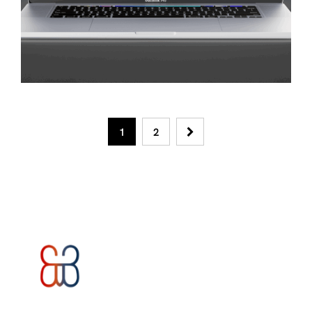
Création Web
Rovalec
1
2