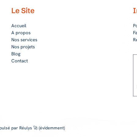
Le Site
I
Accueil
Po
A propos
F
Nos services
R
Nos projets
Blog
Contact
pulsé par Réulys 🚀 (évidemment)