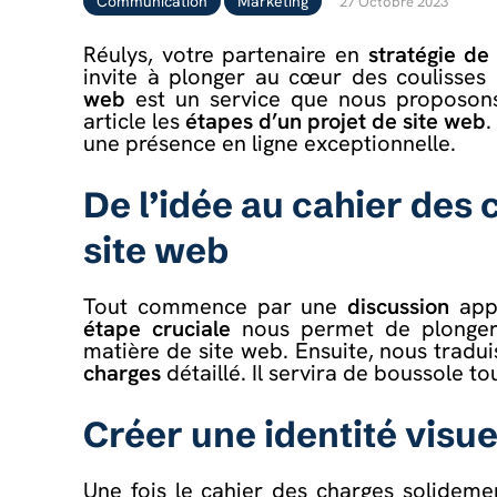
Communication
Marketing
27 Octobre 2023
Réulys, votre partenaire en
stratégie d
invite à plonger au cœur des coulisses
web
est un service que nous proposons
article les
étapes d’un projet de site web
.
une présence en ligne exceptionnelle.
De l’idée au cahier des 
site web
Tout commence par une
discussion
appr
étape cruciale
nous permet de plonge
matière de site web. Ensuite, nous tradu
charges
détaillé. Il servira de boussole to
Créer une identité visu
Une fois le cahier des charges solideme