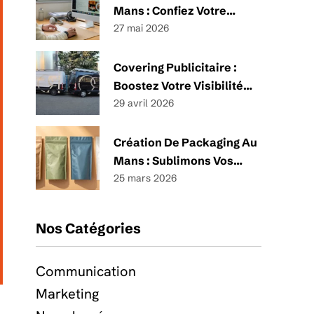
Mans : Confiez Votre
Projet À Un Spécialiste
27 mai 2026
Covering Publicitaire :
Boostez Votre Visibilité
Avec Un Habillage
29 avril 2026
Impactant Et Sur-Mesure
Création De Packaging Au
Mans : Sublimons Vos
Produits !
25 mars 2026
Nos Catégories
Communication
Marketing