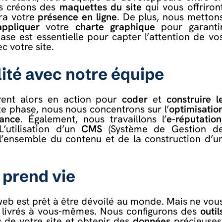
s créons des
maquettes du site
qui vous offriron
ra votre
présence en ligne
. De plus, nous metton
appliquer
votre
charte graphique
pour garanti
ase est essentielle pour capter l’attention de vo
c votre site.
alité avec notre équipe
ent alors en action pour
coder
et
construire l
te phase, nous nous concentrons sur l’
optimisatio
ance
. Également, nous travaillons l’
e-réputation
L’utilisation d’un
CMS
(Système de Gestion d
’ensemble du contenu et de la construction d’u
 prend vie
e web est prêt à être dévoilé au monde. Mais ne vou
s livrés à vous-mêmes. Nous configurons des
outil
s
de votre site et obtenir des
données
précieuses