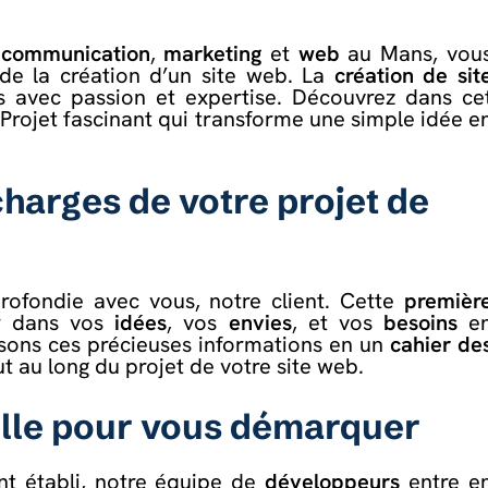
e communication
,
marketing
et
web
au Mans, vou
 de la création d’un site web. La
création de sit
 avec passion et expertise. Découvrez dans ce
 Projet fascinant qui transforme une simple idée e
charges de votre projet de
ofondie avec vous, notre client. Cette
premièr
r dans vos
idées
, vos
envies
, et vos
besoins
e
isons ces précieuses informations en un
cahier de
ut au long du projet de votre site web.
elle pour vous démarquer
nt établi, notre équipe de
développeurs
entre e