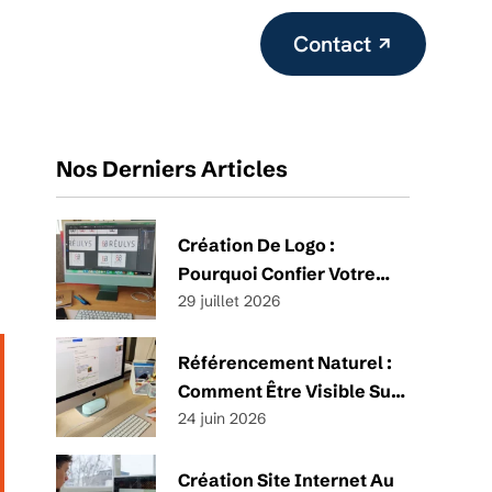
Contact
Nos Derniers Articles
Création De Logo :
Pourquoi Confier Votre
Identité Visuelle À Un
29 juillet 2026
Professionnel ?
Référencement Naturel :
Comment Être Visible Sur
Google Quand On Est Une
24 juin 2026
TPE Ou Une PME ?
Création Site Internet Au