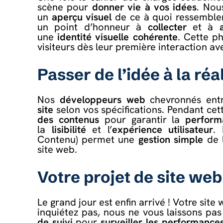
scène pour
donner vie à vos idées
. Nou
un
aperçu visuel
de ce à quoi ressemble
un point d’honneur à
collecter
et à
une
identité visuelle cohérente
. Cette ph
visiteurs dès leur première interaction ave
Passer de l’idée à la ré
Nos
développeurs web
chevronnés entr
site
selon vos spécifications. Pendant cet
des contenus
pour garantir la
perform
la
lisibilité
et l’
expérience utilisateur
. 
Contenu) permet une
gestion simple
de l
site web.
Votre projet de site web
Le grand jour est enfin arrivé ! Votre sit
inquiétez pas, nous ne vous laissons pa
de suivi
pour
surveiller les performance