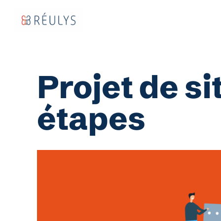
Aller
au
contenu
Projet de si
étapes