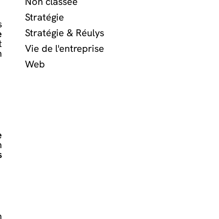
Non classée
Stratégie
s
Stratégie & Réulys
e
t
Vie de l'entreprise
n
Web
e
n
s
n